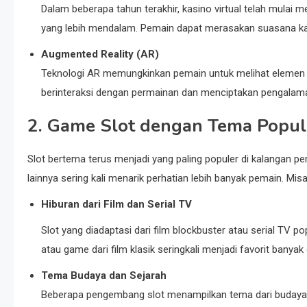
Dalam beberapa tahun terakhir, kasino virtual telah mula
yang lebih mendalam. Pemain dapat merasakan suasana k
Augmented Reality (AR)
Teknologi AR memungkinkan pemain untuk melihat elemen slo
berinteraksi dengan permainan dan menciptakan pengalama
2. Game Slot dengan Tema Popul
Slot bertema terus menjadi yang paling populer di kalangan pe
lainnya sering kali menarik perhatian lebih banyak pemain. Misa
Hiburan dari Film dan Serial TV
Slot yang diadaptasi dari film blockbuster atau serial TV 
atau game dari film klasik seringkali menjadi favorit banyak
Tema Budaya dan Sejarah
Beberapa pengembang slot menampilkan tema dari budaya d