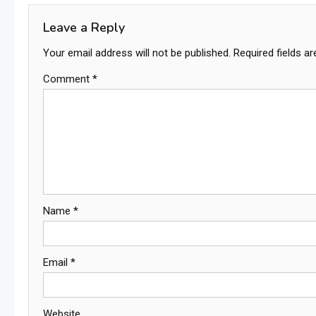
Leave a Reply
Your email address will not be published.
Required fields a
Comment
*
Name
*
Email
*
Website