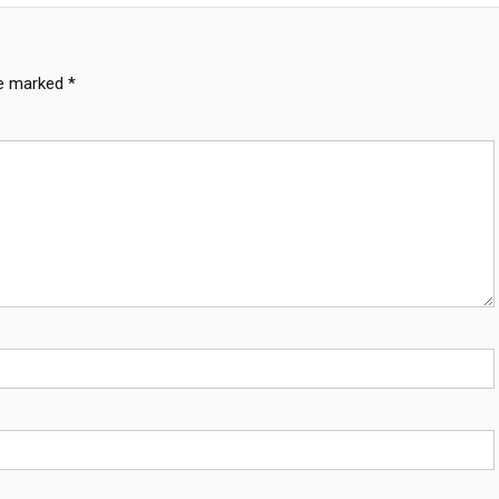
re marked
*