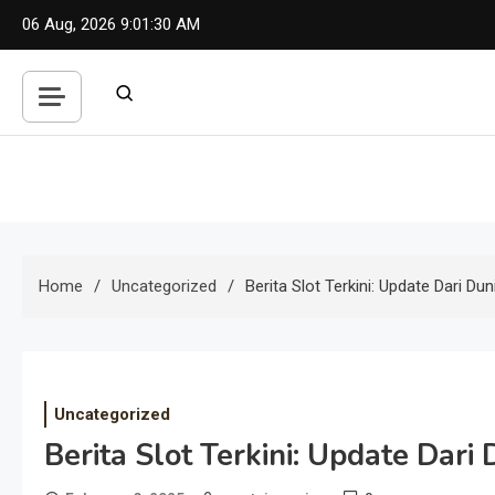
Skip
06 Aug, 2026
9:01:31 AM
to
content
Home
Uncategorized
Berita Slot Terkini: Update Dari Du
Uncategorized
Berita Slot Terkini: Update Dari