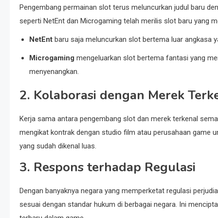
Pengembang permainan slot terus meluncurkan judul baru deng
seperti NetEnt dan Microgaming telah merilis slot baru yang m
NetEnt
baru saja meluncurkan slot bertema luar angkasa ya
Microgaming
mengeluarkan slot bertema fantasi yang me
menyenangkan.
2. Kolaborasi dengan Merek Terk
Kerja sama antara pengembang slot dan merek terkenal semaki
mengikat kontrak dengan studio film atau perusahaan game unt
yang sudah dikenal luas.
3. Respons terhadap Regulasi
Dengan banyaknya negara yang memperketat regulasi perjudi
sesuai dengan standar hukum di berbagai negara. Ini mencipt