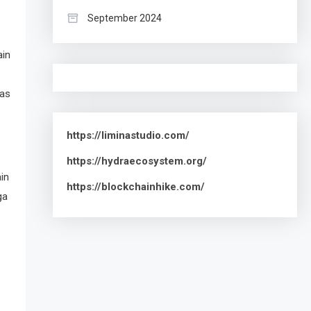
September 2024
ain
tas
https://liminastudio.com/
https://hydraecosystem.org/
in
https://blockchainhike.com/
ga