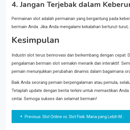
4. Jangan Terjebak dalam Keber
Permainan slot adalah permainan yang bergantung pada keb
bermain Anda. Jika Anda mengalami kekalahan berturut-turut, le
Kesimpulan
Industri slot terus berinovasi dan berkembang dengan cepat. D
pengalaman bermain slot semakin menarik dan interaktif. Sem
pemain menunjukkan perubahan dinamis dalam bagaimana oran
Baik Anda seorang pemain berpengalaman atau pemula, selalu ada
Tetaplah update dengan berita terkini untuk memastikan Anda 
cintai. Semoga sukses dan selamat bermain!
Post
Previous:
Slot Online vs. Slot Fisik: Mana yang Lebih Menguntungkan?
navigation