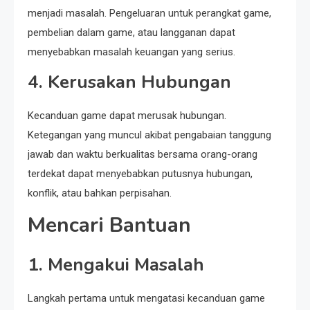
menjadi masalah. Pengeluaran untuk perangkat game,
pembelian dalam game, atau langganan dapat
menyebabkan masalah keuangan yang serius.
4. Kerusakan Hubungan
Kecanduan game dapat merusak hubungan.
Ketegangan yang muncul akibat pengabaian tanggung
jawab dan waktu berkualitas bersama orang-orang
terdekat dapat menyebabkan putusnya hubungan,
konflik, atau bahkan perpisahan.
Mencari Bantuan
1. Mengakui Masalah
Langkah pertama untuk mengatasi kecanduan game