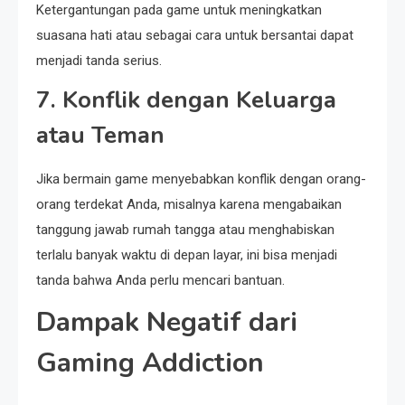
Ketergantungan pada game untuk meningkatkan
suasana hati atau sebagai cara untuk bersantai dapat
menjadi tanda serius.
7. Konflik dengan Keluarga
atau Teman
Jika bermain game menyebabkan konflik dengan orang-
orang terdekat Anda, misalnya karena mengabaikan
tanggung jawab rumah tangga atau menghabiskan
terlalu banyak waktu di depan layar, ini bisa menjadi
tanda bahwa Anda perlu mencari bantuan.
Dampak Negatif dari
Gaming Addiction