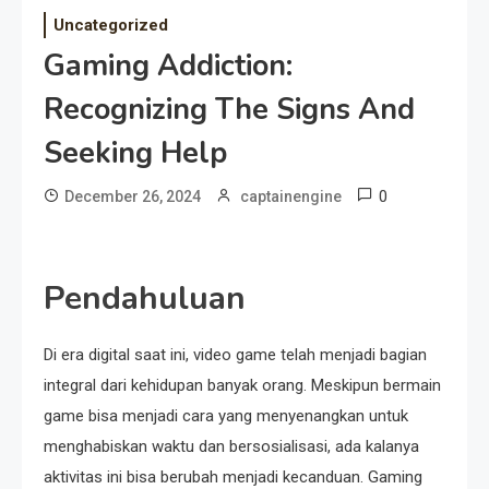
Uncategorized
Gaming Addiction:
Recognizing The Signs And
Seeking Help
0
December 26, 2024
captainengine
Pendahuluan
Di era digital saat ini, video game telah menjadi bagian
integral dari kehidupan banyak orang. Meskipun bermain
game bisa menjadi cara yang menyenangkan untuk
menghabiskan waktu dan bersosialisasi, ada kalanya
aktivitas ini bisa berubah menjadi kecanduan. Gaming