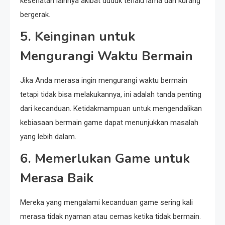
kesehatan lainnya akibat duduk terlalu lama dan kurang
bergerak.
5. Keinginan untuk
Mengurangi Waktu Bermain
Jika Anda merasa ingin mengurangi waktu bermain
tetapi tidak bisa melakukannya, ini adalah tanda penting
dari kecanduan. Ketidakmampuan untuk mengendalikan
kebiasaan bermain game dapat menunjukkan masalah
yang lebih dalam.
6. Memerlukan Game untuk
Merasa Baik
Mereka yang mengalami kecanduan game sering kali
merasa tidak nyaman atau cemas ketika tidak bermain.