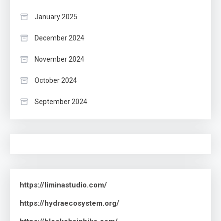
January 2025
December 2024
November 2024
October 2024
September 2024
https://liminastudio.com/
https://hydraecosystem.org/