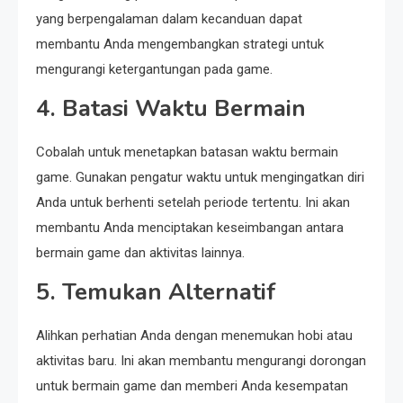
yang berpengalaman dalam kecanduan dapat
membantu Anda mengembangkan strategi untuk
mengurangi ketergantungan pada game.
4. Batasi Waktu Bermain
Cobalah untuk menetapkan batasan waktu bermain
game. Gunakan pengatur waktu untuk mengingatkan diri
Anda untuk berhenti setelah periode tertentu. Ini akan
membantu Anda menciptakan keseimbangan antara
bermain game dan aktivitas lainnya.
5. Temukan Alternatif
Alihkan perhatian Anda dengan menemukan hobi atau
aktivitas baru. Ini akan membantu mengurangi dorongan
untuk bermain game dan memberi Anda kesempatan