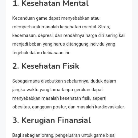
1. Kesehatan Mental
Kecanduan game dapat menyebabkan atau
memperburuk masalah kesehatan mental. Stres,
kecemasan, depresi, dan rendahnya harga diri sering kali
menjadi beban yang harus ditanggung individu yang
terjebak dalam kebiasaan ini.
2. Kesehatan Fisik
Sebagaimana disebutkan sebelumnya, duduk dalam
jangka waktu yang lama tanpa gerakan dapat
menyebabkan masalah kesehatan fisik, seperti
obesitas, gangguan postur, dan masalah kardiovaskular.
3. Kerugian Finansial
Bagi sebagian orang, pengeluaran untuk game bisa