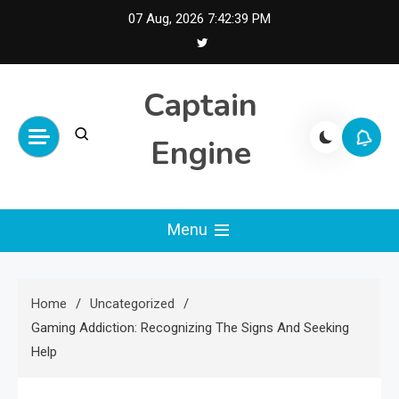
Skip
07 Aug, 2026
7:42:40 PM
to
content
Captain
Engine
Menu
Home
Uncategorized
Gaming Addiction: Recognizing The Signs And Seeking
Help