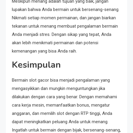
Meskipun menang adalah tujuan yang baik, jangan
lupakan bahwa Anda bermain untuk bersenang-senang.
Nikmati setiap momen permainan, dan jangan biarkan
tekanan untuk menang membuat pengalaman bermain
Anda menjadi stres. Dengan sikap yang tepat, Anda
akan lebih menikmati permainan dan potensi
kemenangan yang bisa Anda raih.
Kesimpulan
Bermain slot gacor bisa menjadi pengalaman yang
mengasyikkan dan mungkin menguntungkan jika
dilakukan dengan cara yang benar. Dengan memahami
cara kerja mesin, memanfaatkan bonus, mengatur
anggaran, dan memilih slot dengan RTP tinggi, Anda
dapat meningkatkan peluang Anda untuk menang.
Ingatlah untuk bermain dengan bijak, bersenang-senang,