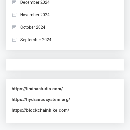
December 2024
November 2024
October 2024
September 2024
https://liminastudio.com/
https://hydraecosystem.org/
https://blockchainhike.com/