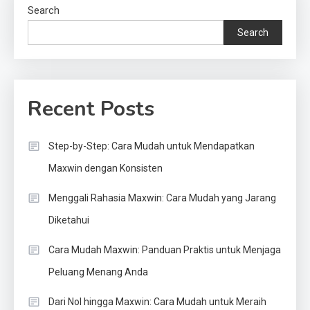
Search
Search
Recent Posts
Step-by-Step: Cara Mudah untuk Mendapatkan
Maxwin dengan Konsisten
Menggali Rahasia Maxwin: Cara Mudah yang Jarang
Diketahui
Cara Mudah Maxwin: Panduan Praktis untuk Menjaga
Peluang Menang Anda
Dari Nol hingga Maxwin: Cara Mudah untuk Meraih