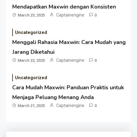
Mendapatkan Maxwin dengan Konsisten
Captainengine
March 23, 2025
0
Uncategorized
Menggali Rahasia Maxwin: Cara Mudah yang
Jarang Diketahui
Captainengine
March 22, 2025
0
Uncategorized
Cara Mudah Maxwin: Panduan Praktis untuk
Menjaga Peluang Menang Anda
Captainengine
March 21, 2025
0