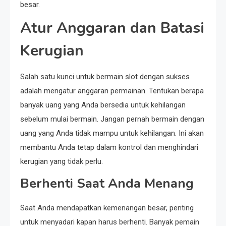
besar.
Atur Anggaran dan Batasi
Kerugian
Salah satu kunci untuk bermain slot dengan sukses
adalah mengatur anggaran permainan. Tentukan berapa
banyak uang yang Anda bersedia untuk kehilangan
sebelum mulai bermain. Jangan pernah bermain dengan
uang yang Anda tidak mampu untuk kehilangan. Ini akan
membantu Anda tetap dalam kontrol dan menghindari
kerugian yang tidak perlu.
Berhenti Saat Anda Menang
Saat Anda mendapatkan kemenangan besar, penting
untuk menyadari kapan harus berhenti. Banyak pemain