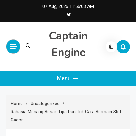
Skip
07 Aug, 2026
11:56:03 AM
to
content
Captain
Engine
Menu
Home
Uncategorized
Rahasia Menang Besar: Tips Dan Trik Cara Bermain Slot
Gacor