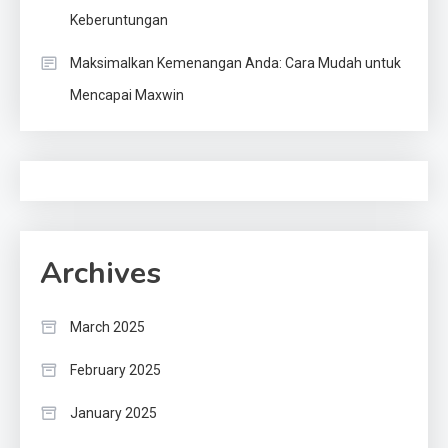
Keberuntungan
Maksimalkan Kemenangan Anda: Cara Mudah untuk
Mencapai Maxwin
Archives
March 2025
February 2025
January 2025