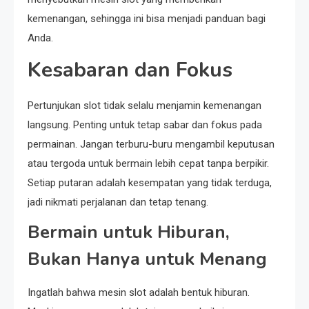
kemenangan, sehingga ini bisa menjadi panduan bagi
Anda.
Kesabaran dan Fokus
Pertunjukan slot tidak selalu menjamin kemenangan
langsung. Penting untuk tetap sabar dan fokus pada
permainan. Jangan terburu-buru mengambil keputusan
atau tergoda untuk bermain lebih cepat tanpa berpikir.
Setiap putaran adalah kesempatan yang tidak terduga,
jadi nikmati perjalanan dan tetap tenang.
Bermain untuk Hiburan,
Bukan Hanya untuk Menang
Ingatlah bahwa mesin slot adalah bentuk hiburan.