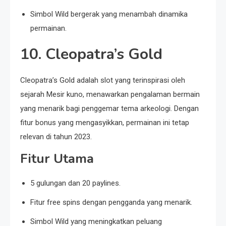
Simbol Wild bergerak yang menambah dinamika
permainan.
10. Cleopatra’s Gold
Cleopatra’s Gold adalah slot yang terinspirasi oleh
sejarah Mesir kuno, menawarkan pengalaman bermain
yang menarik bagi penggemar tema arkeologi. Dengan
fitur bonus yang mengasyikkan, permainan ini tetap
relevan di tahun 2023.
Fitur Utama
5 gulungan dan 20 paylines.
Fitur free spins dengan pengganda yang menarik.
Simbol Wild yang meningkatkan peluang