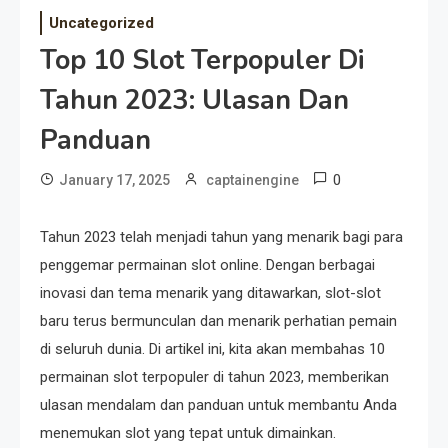
Uncategorized
Top 10 Slot Terpopuler Di
Tahun 2023: Ulasan Dan
Panduan
0
January 17, 2025
captainengine
Tahun 2023 telah menjadi tahun yang menarik bagi para
penggemar permainan slot online. Dengan berbagai
inovasi dan tema menarik yang ditawarkan, slot-slot
baru terus bermunculan dan menarik perhatian pemain
di seluruh dunia. Di artikel ini, kita akan membahas 10
permainan slot terpopuler di tahun 2023, memberikan
ulasan mendalam dan panduan untuk membantu Anda
menemukan slot yang tepat untuk dimainkan.