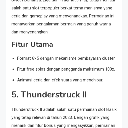
Sweet Bonanza, juga dari Pragmatic Play, tetap menjadi
salah satu slot terpopuler berkat tema manisnya yang
ceria dan gameplay yang menyenangkan. Permainan ini
menawarkan pengalaman bermain yang penuh warna
dan menyenangkan.
Fitur Utama
Format 6×5 dengan mekanisme pembayaran cluster.
Fitur free spins dengan pengganda maksimum 100x.
Animasi ceria dan efek suara yang menghibur.
5. Thunderstruck II
Thunderstruck II adalah salah satu permainan slot klasik
yang tetap relevan di tahun 2023. Dengan grafik yang
menarik dan fitur bonus yang mengasyikkan, permainan