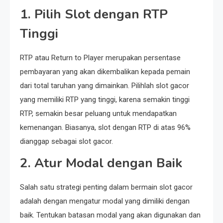
1. Pilih Slot dengan RTP
Tinggi
RTP atau Return to Player merupakan persentase
pembayaran yang akan dikembalikan kepada pemain
dari total taruhan yang dimainkan. Pilihlah slot gacor
yang memiliki RTP yang tinggi, karena semakin tinggi
RTP, semakin besar peluang untuk mendapatkan
kemenangan. Biasanya, slot dengan RTP di atas 96%
dianggap sebagai slot gacor.
2. Atur Modal dengan Baik
Salah satu strategi penting dalam bermain slot gacor
adalah dengan mengatur modal yang dimiliki dengan
baik. Tentukan batasan modal yang akan digunakan dan