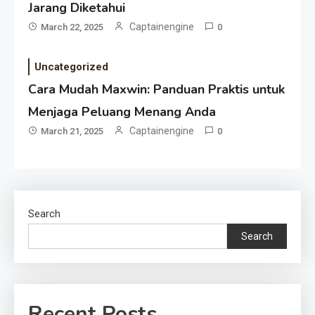
Jarang Diketahui
Captainengine
March 22, 2025
0
Uncategorized
Cara Mudah Maxwin: Panduan Praktis untuk
Menjaga Peluang Menang Anda
Captainengine
March 21, 2025
0
Search
Search
Recent Posts