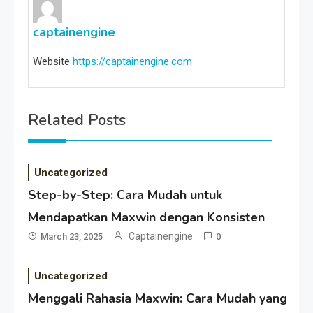
captainengine
Website
https://captainengine.com
Related Posts
Uncategorized
Step-by-Step: Cara Mudah untuk
Mendapatkan Maxwin dengan Konsisten
Captainengine
March 23, 2025
0
Uncategorized
Menggali Rahasia Maxwin: Cara Mudah yang