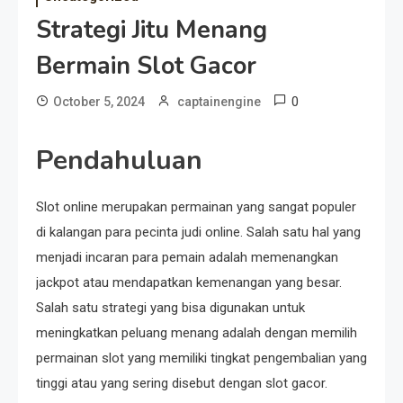
Strategi Jitu Menang
Bermain Slot Gacor
0
October 5, 2024
captainengine
Pendahuluan
Slot online merupakan permainan yang sangat populer
di kalangan para pecinta judi online. Salah satu hal yang
menjadi incaran para pemain adalah memenangkan
jackpot atau mendapatkan kemenangan yang besar.
Salah satu strategi yang bisa digunakan untuk
meningkatkan peluang menang adalah dengan memilih
permainan slot yang memiliki tingkat pengembalian yang
tinggi atau yang sering disebut dengan slot gacor.