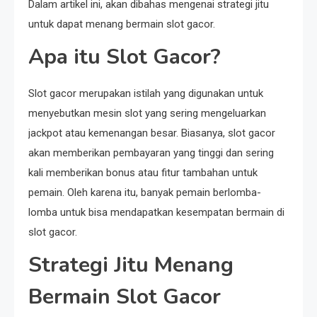
Dalam artikel ini, akan dibahas mengenai strategi jitu
untuk dapat menang bermain slot gacor.
Apa itu Slot Gacor?
Slot gacor merupakan istilah yang digunakan untuk
menyebutkan mesin slot yang sering mengeluarkan
jackpot atau kemenangan besar. Biasanya, slot gacor
akan memberikan pembayaran yang tinggi dan sering
kali memberikan bonus atau fitur tambahan untuk
pemain. Oleh karena itu, banyak pemain berlomba-
lomba untuk bisa mendapatkan kesempatan bermain di
slot gacor.
Strategi Jitu Menang
Bermain Slot Gacor