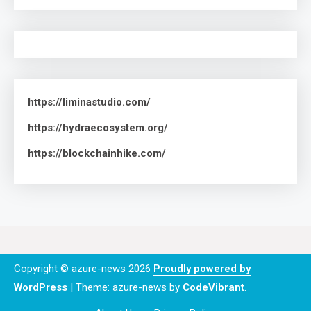
https://liminastudio.com/
https://hydraecosystem.org/
https://blockchainhike.com/
Copyright © azure-news 2026
Proudly powered by
WordPress
|
Theme: azure-news by
CodeVibrant
.